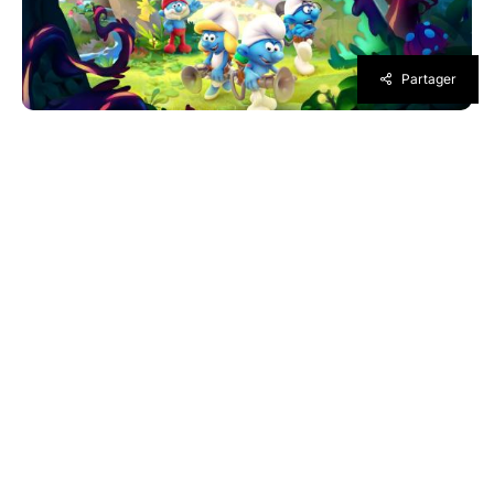
Partager
Le Joueur du Grenier ne va pas être content !
Après avoir souffert de nombreuses heures
sur l’opus Megadrive, Microids décide de
ressortir un épisode de la licence des
Schtroumpfs avec Les Schtroumpfs : Mission
Malfeuille à destination des consoles de salon
et PC. Comme pour toutes les productions de
nos jours, le jeu comporte une liste de
trophées que nous vous dévoilons à travers
cet article.
Né du cerveau de Peyo, un écrivain franco-