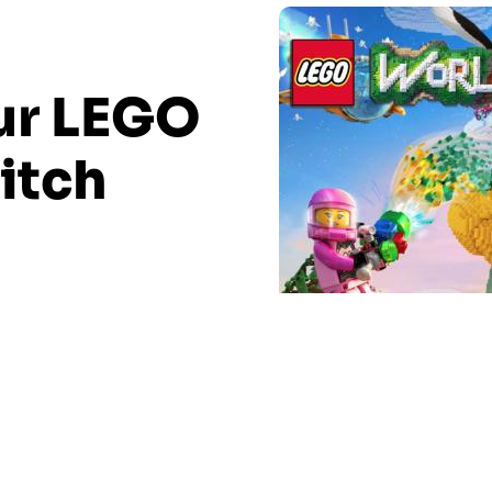
ur LEGO
itch
en ligne une dernière vidéo pour LEGO Worlds qui