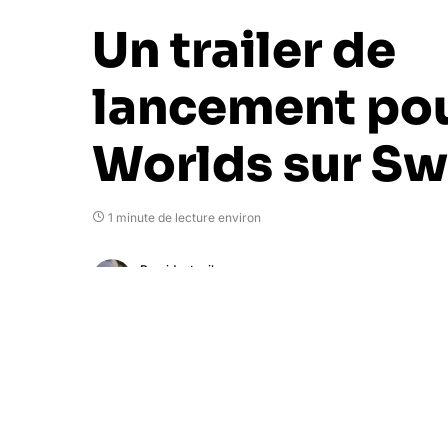
Un trailer de
lancement po
Worlds sur Sw
1 minute de lecture environ
Presidentevil
6 septembre 2017
Warner Bros Games et TT Games ont mis 
débarque sur la console de Nintendo.