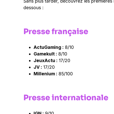
Sans plus tarder, découvrez les premières n
dessous :
Presse française
ActuGaming :
8/10
Gamekult :
8/10
JeuxActu :
17/20
JV :
17/20
Millenium :
85/100
Presse internationale
IGN :
9/10