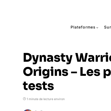
Plateformes
Su
Dynasty Warri
Origins – Les 
tests
1 minute de lecture environ