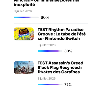
Aincrad – Un immense potentiel
inexploité
9 juillet 2026
60%
TEST Rhythm Paradise
Groove : Le tube de l’été
sur Nintendo Switch
9 juillet 2026
80%
TEST Assassin’s Creed
Black Flag Resynced :
Pirates des Caraïbes
8 juillet 2026
75%