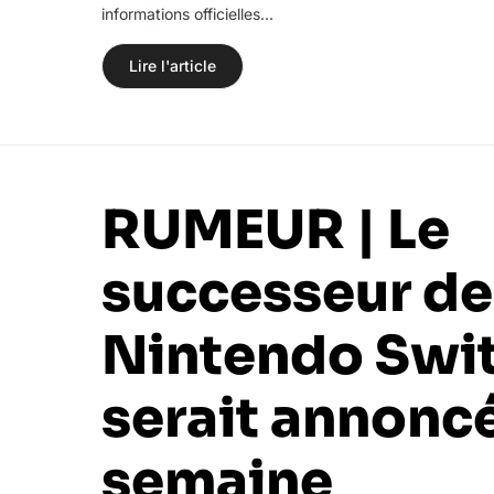
informations officielles…
Lire l'article
RUMEUR | Le
successeur de
Nintendo Swi
serait annoncé
semaine