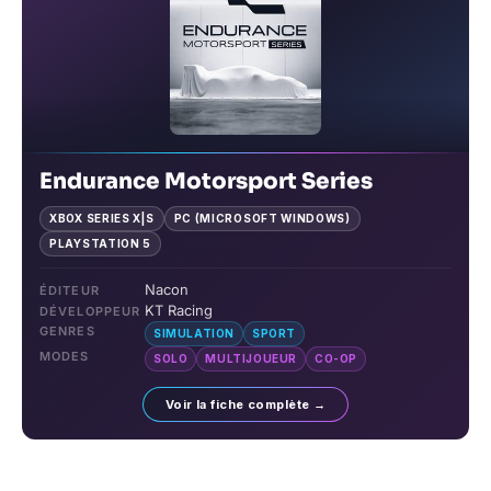
Endurance Motorsport Series
XBOX SERIES X|S
PC (MICROSOFT WINDOWS)
PLAYSTATION 5
Nacon
ÉDITEUR
KT Racing
DÉVELOPPEUR
GENRES
SIMULATION
SPORT
MODES
SOLO
MULTIJOUEUR
CO-OP
Voir la fiche complète →