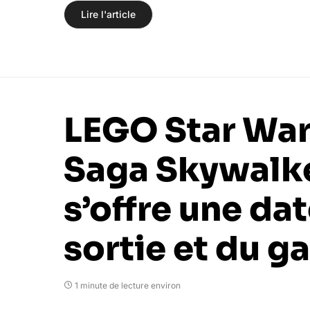
Lire l'article
LEGO Star Wars
Saga Skywalk
s’offre une da
sortie et du 
1 minute de lecture environ