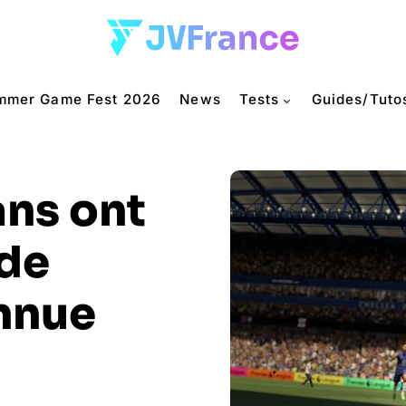
mmer Game Fest 2026
News
Tests
Guides/Tuto
ans ont
 de
onnue