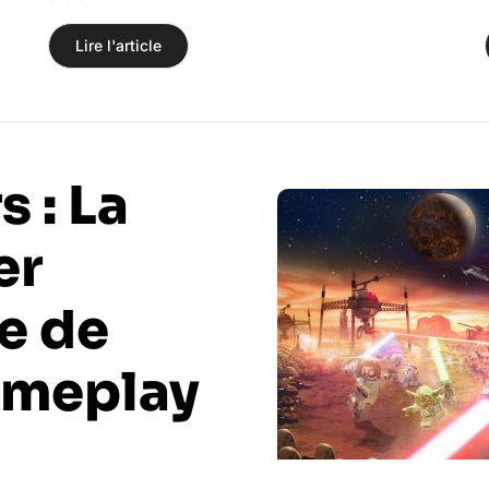
Lire l'article
 : La
er
te de
gameplay