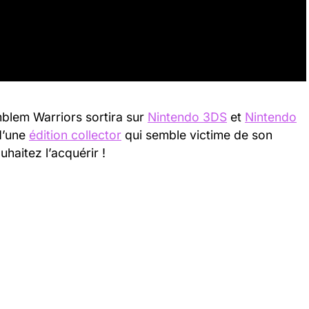
mblem Warriors sortira sur
Nintendo 3DS
et
Nintendo
 d’une
édition collector
qui semble victime de son
haitez l’acquérir !