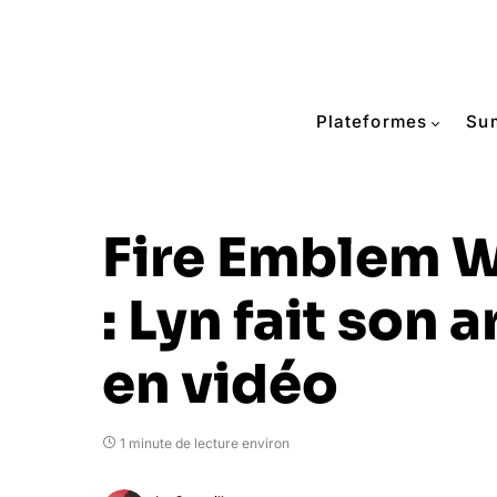
Plateformes
Su
Fire Emblem W
: Lyn fait son a
en vidéo
1 minute de lecture environ