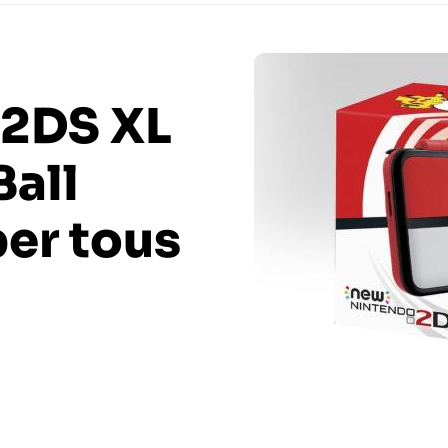
 2DS XL
Ball
per tous