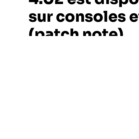
sur consoles e
(patch note)
3 minutes de lecture environ
Goufixx
20 mars 2023
Semaine dernière, CD PROJEKT RED
a dé
jour 4.02 pour l’excellent The Witcher 3:
nombreux correctifs et ce, pour toutes l
Avec la mise à jour gratuite vers les derni
Xbox One, The Witcher 3: Wild Hunt contin