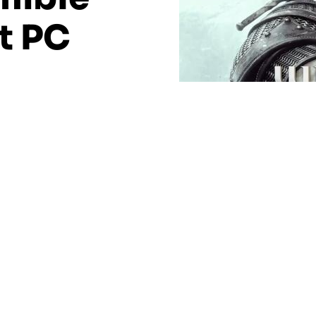
t PC
ployé dans le plus grand des silences la mise à
 Wild Hunt. Cette dernière apporte par ailleurs de
es plateformes concernées par le titre.
ères consoles pour les possesseurs du titre sur PS4 et
ue d’être maintenu activement par les développeurs.