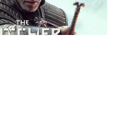
Ces articles pourraient
vous plaire
Xbox : une nouvelle
fonctionnalité
permettrait de convertir
les jeux physiques en
numériques