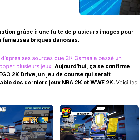
mation grâce à une fuite de plusieurs images pour
es fameuses briques danoises.
mé d’après ses sources que 2K Games a passé un
opper plusieurs jeux
.
Aujourd’hui, ça se confirme
GO 2K Drive, un jeu de course qui serait
able des derniers jeux NBA 2K et WWE 2K.
Voici les