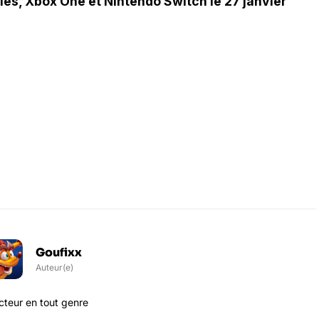
es, Xbox One et Nintendo Switch le 27 janvier
Goufixx
Auteur(e)
teur en tout genre