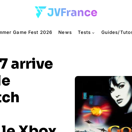
mmer Game Fest 2026
News
Tests
Guides/Tuto
 arrive
le
tch
 le Xbox