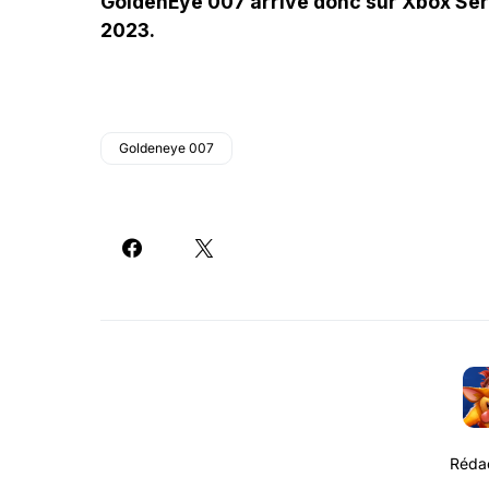
GoldenEye 007 arrive donc sur Xbox Seri
2023.
Goldeneye 007
Rédac