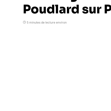
Poudlard sur 
5 minutes de lecture environ
Goufixx
25 janvier 2023
Dans quelques jours désormais, Hogwarts
bout de son nez sur les consoles de dern
toutes pièces par J.K. Rowling, le titre f
début d’année 2023. À l’occasion d’un é
pendant près de deux heures de nous tran
par Avalanche Software. Personnalisati
découvrez nos premières impressions sur 
Potter avec le jeu vidéo.