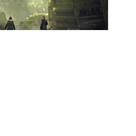
Ces articles pourraient
vous plaire
Resident Evil Veronica
explose les compteurs
avant même sa sortie en
2027
2 minutes de lecture environ
EA change officiellement