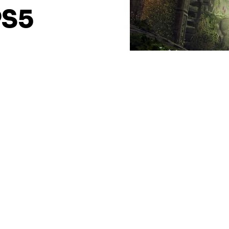
PS5
 Legacy : L’Héritage de Poudlard va pointer le
ière génération et PC. Reprenant l’univers créé de
ait partie des créations les plus attendues en ce
vénement sur Paris, nous avons eu la chance
sformer en sorcier et de voir le travail produit
on, monde ouvert ou encore système de combat :
ce titre qui saura réconcilier les fans d’Harry