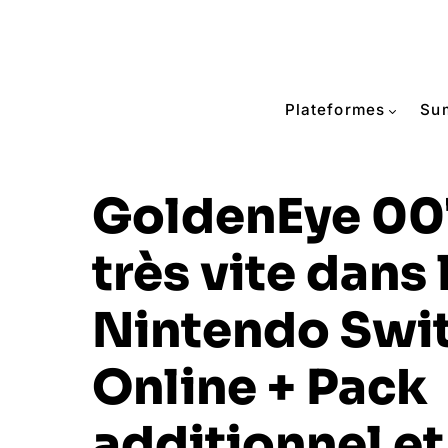
Plateformes
Su
GoldenEye 007
très vite dans 
Nintendo Swi
Online + Pack
additionnel et