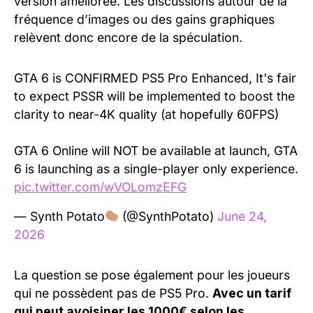
version améliorée. Les discussions autour de la
fréquence d’images ou des gains graphiques
relèvent donc encore de la spéculation.
GTA 6 is CONFIRMED PS5 Pro Enhanced, It's fair
to expect PSSR will be implemented to boost the
clarity to near-4K quality (at hopefully 60FPS)
GTA 6 Online will NOT be available at launch, GTA
6 is launching as a single-player only experience.
pic.twitter.com/wVOLomzEFG
— Synth Potato
(@SynthPotato)
June 24,
2026
La question se pose également pour les joueurs
qui ne possèdent pas de PS5 Pro.
Avec un tarif
qui peut avoisiner les 1000€ selon les