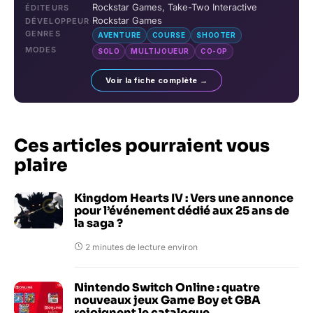
Rockstar Games, Take-Two Interactive
ÉDITEURS
Rockstar Games
DÉVELOPPEUR
GENRES
AVENTURE
COURSE
SHOOTER
MODES
SOLO
MULTIJOUEUR
CO-OP
Voir la fiche complète →
Ces articles pourraient vous
plaire
Kingdom Hearts IV : Vers une annonce
pour l’événement dédié aux 25 ans de
la saga ?
2 minutes de lecture environ
Nintendo Switch Online : quatre
nouveaux jeux Game Boy et GBA
rejoignent le catalogue