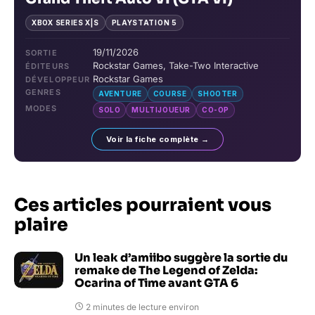
XBOX SERIES X|S
PLAYSTATION 5
19/11/2026
SORTIE
Rockstar Games, Take-Two Interactive
ÉDITEURS
Rockstar Games
DÉVELOPPEUR
GENRES
AVENTURE
COURSE
SHOOTER
MODES
SOLO
MULTIJOUEUR
CO-OP
Voir la fiche complète →
Ces articles pourraient vous
plaire
Un leak d’amiibo suggère la sortie du
remake de The Legend of Zelda:
Ocarina of Time avant GTA 6
2 minutes de lecture environ