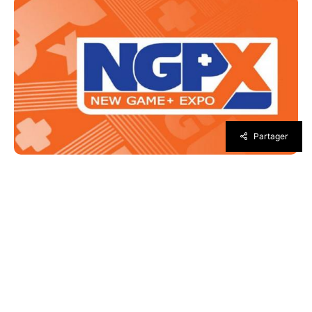
Partager
Avec la pandémie mondiale actuelle de
Coronavirus, de nombreux événements, tels
que la Gamescom, l’E3 ou la PGW, ont été
annulés. A la place, les organisateurs,
développeurs et éditeurs se tournent vers le
virtuel. C’est le cas encore aujourd’hui avec
l’annonce de la NGPX, soit la New Game +