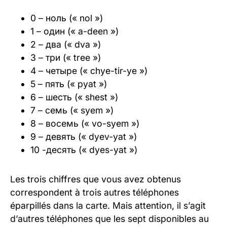
0 – ноль (« nol »)
1 – один (« a-deen »)
2 – два (« dva »)
3 – три (« tree »)
4 – четыре (« chye-tir-ye »)
5 – пять (« pyat »)
6 – шесть (« shest »)
7 – семь (« syem »)
8 – восемь (« vo-syem »)
9 – девять (« dyev-yat »)
10 -десять (« dyes-yat »)
Les trois chiffres que vous avez obtenus
correspondent à trois autres téléphones
éparpillés dans la carte. Mais attention, il s’agit
d’autres téléphones que les sept disponibles au