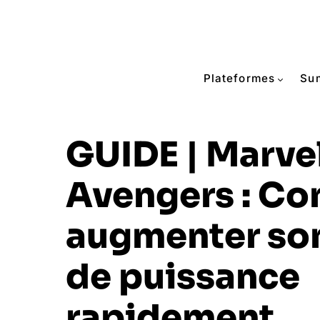
Plateformes
Su
GUIDE | Marvel
Avengers : C
augmenter so
de puissance
rapidement