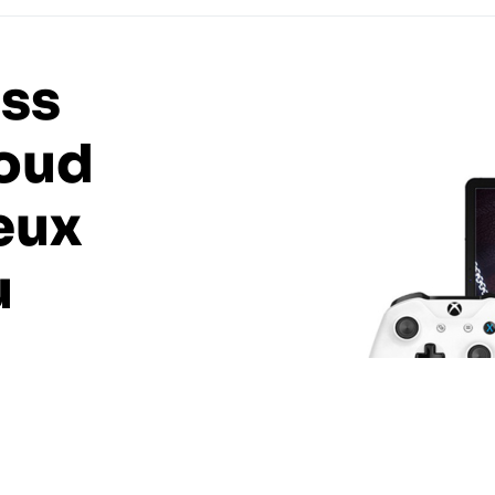
ss
loud
eux
u