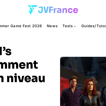
mmer Game Fest 2026
News
Tests
Guides/Tuto
’s
omment
n niveau