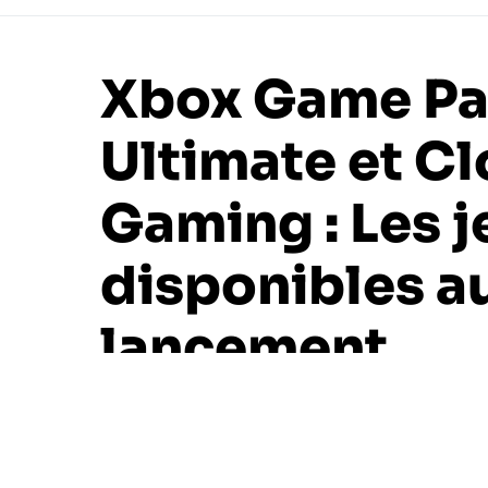
Xbox Game Pa
Ultimate et C
Gaming : Les j
disponibles a
lancement
3 minutes de lecture environ
Turpdat
14 septembre 2020