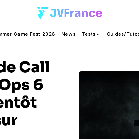
mmer Game Fest 2026
News
Tests
Guides/Tuto
de Call
 Ops 6
entôt
sur