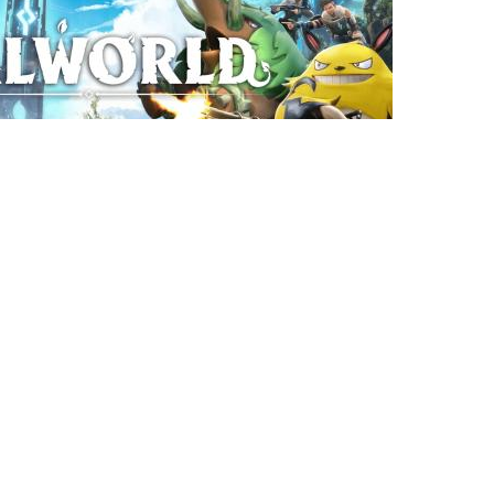
Ces articles pourraient
vous plaire
EA change officiellement
de propriétaire après un