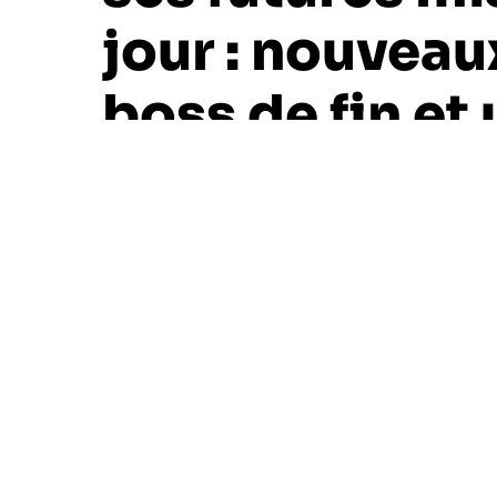
jour : nouveau
boss de fin et 
monde amélio
2 minutes de lecture environ
Sygerdor
20 janvier 2025
Annoncé le jour de l’anniversaire de sa s
de route avec d’intéressants ajouts à s
importantes qui risque de faire suer Big 