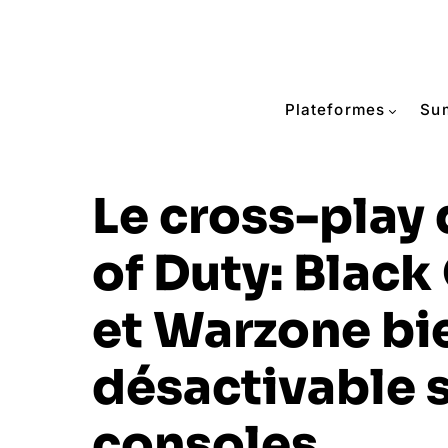
Plateformes
Su
Le cross-play 
of Duty: Black
et Warzone bi
désactivable 
consoles