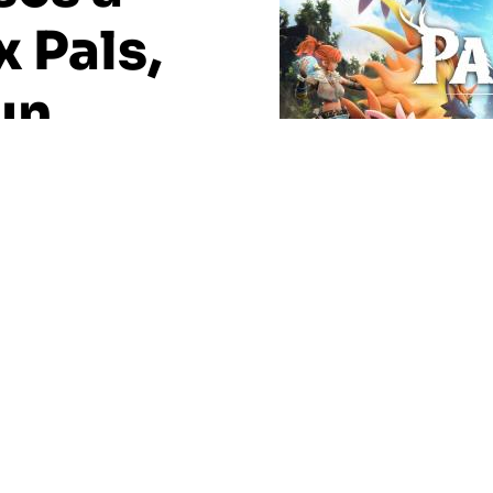
x Pals,
un
ré.
ortie en Early Access, Palworld dévoile une feuille
on contenu. Une annonce chargée en révélations
N.