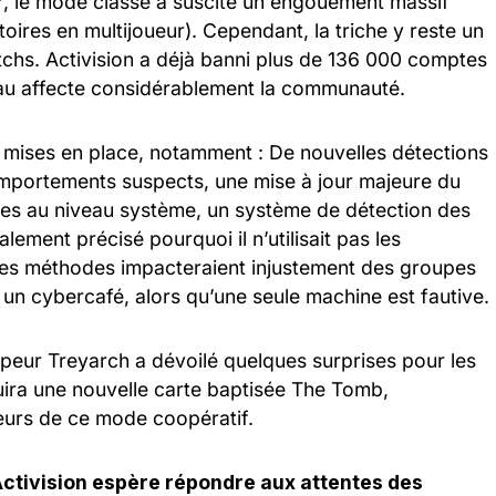
, le mode classé a suscité un engouement massif
toires en multijoueur). Cependant, la triche y reste un
tchs. Activision a déjà banni plus de 136 000 comptes
éau affecte considérablement la communauté.
é mises en place, notamment : De nouvelles détections
 comportements suspects, une mise à jour majeure du
iches au niveau système, un système de détection des
lement précisé pourquoi il n’utilisait pas les
 Ces méthodes impacteraient injustement des groupes
un cybercafé, alors qu’une seule machine est fautive.
ppeur Treyarch a dévoilé quelques surprises pour les
ira une nouvelle carte baptisée The Tomb,
teurs de ce mode coopératif.
ctivision espère répondre aux attentes des