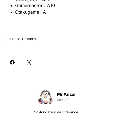
Gamereactor : 7/10
Otakugame : A
DRIVECLUB BIKES
Mr Anzai
Auteur(e)
Co-fondateur de JVFrance.