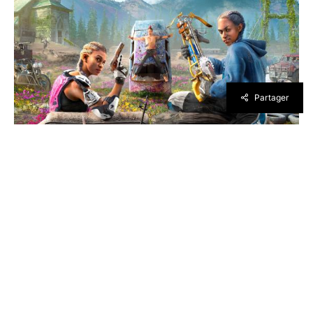
Partager
Ubisoft est souvent décrié par la presse et les
joueurs, mais il faut aussi mettre en avant
lorsque l’éditeur français est un excellent
élève par rapport à ses concurrents.
C’est
notamment le cas en proposant des mises à
jour gratuites d’anciens titres appréciés par
de nombreux fans sortis sur la génération