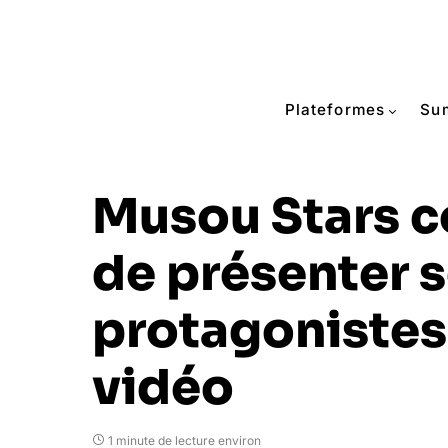
Plateformes
Su
Musou Stars c
de présenter 
protagonistes
vidéo
1 minute de lecture environ