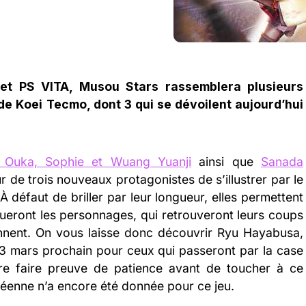
et PS VITA, Musou Stars rassemblera plusieurs
e Koei Tecmo, dont 3 qui se dévoilent aujourd’hui
 Ouka, Sophie et Wuang Yuanji
ainsi que
Sanada
ur de trois nouveaux protagonistes de s’illustrer par le
 défaut de briller par leur longueur, elles permettent
oueront les personnages, qui retrouveront leurs coups
iennent. On vous laisse donc découvrir Ryu Hayabusa,
e 3 mars prochain pour ceux qui passeront par la case
ore faire preuve de patience avant de toucher à ce
enne n’a encore été donnée pour ce jeu.