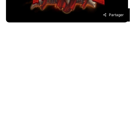
Partager
Si vous avez joué en ladder depuis la sortie du
set standard et de l’extension Forgés dans les
Tarides, vous n’avez pas pu passer à côté du
Mage Suite de Déraison ni du Paladin Secrets.
Une tendance qui devrait se ralentir dès ce
soir avec la sortie du patch 20.0.2.
Notre analyse de la mise à jour
20.0.2 disponible le 13 avril
2021