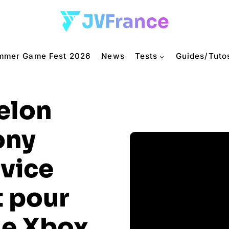
mmer Game Fest 2026
News
Tests
Guides/Tuto
selon
ony
rvice
 pour
le Xbox