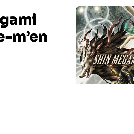
egami
pe-m’en
III,
place à un tout nouvel opus. Disponible sur
arque le grand retour de la série après plusieurs
sorti en 2013 sur 3DS. En passant à une console