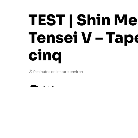
TEST | Shin M
Tensei V – Ta
cinq
9 minutes de lecture environ
Sebalt
3 décembre 2021
Après
le remaster de Shin Megami Tensei 
Nintendo Switch, Shin Megami Tensei V m
années d’attente, le 4ème épisode étant 