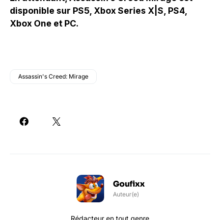
disponible sur PS5, Xbox Series X|S, PS4,
Xbox One et PC.
Assassin's Creed: Mirage
Goufixx
Auteur(e)
Rédacteur en tout genre