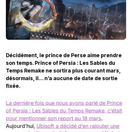
Décidément, le prince de Perse aime prendre
son temps. Prince of Persia : Les Sables du
Temps Remake ne sortira plus courant mars,
désormais, il… n’a aucune de date de sortie
fixée.
La dernière fois que nous avons parlé de Prince
of Persia : Les Sables du Temps Remake, c’était
pour mentionner son report au 18 mars
.
Aujourd’hui,
Ubisoft a décidé d’en rajouter une