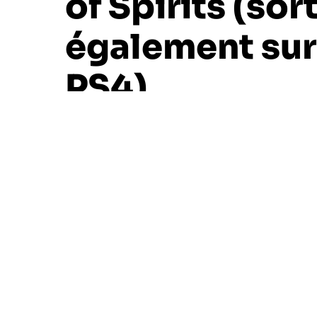
of Spirits (sor
également sur
PS4)
1 minute de lecture environ
Sebalt
12 juin 2020
Ember Lab est un nouveau studio, compos
l’animation et cela se voit plutôt bien av
destination du PC, PlayStation 5 et PlayS
Dévoilé lors de l’événement de Sony consac
jeu d’action et d’aventure sortant sur PC