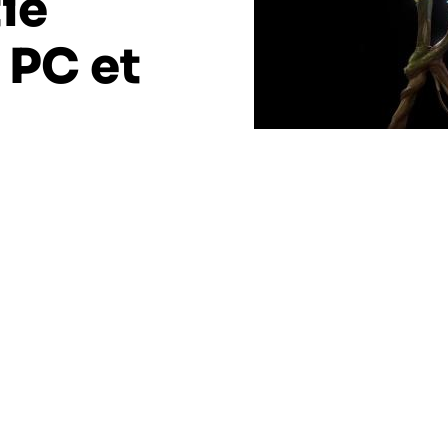
tie
 PC et
é de certains vétérans de l’industrie de
ec Kena: Bridge of Spirits, son tout premier jeu à
tation 4.
ré à la PlayStation 5,
Kena: Bridge of Spirits est un
 (Epic Games Store), PlayStation 5 et PlayStation 4,