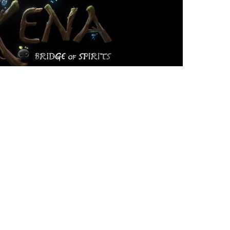
Ces articles pourraient
vous plaire
EA change officiellement
de propriétaire après un
rachat à 55 milliards de
dollars