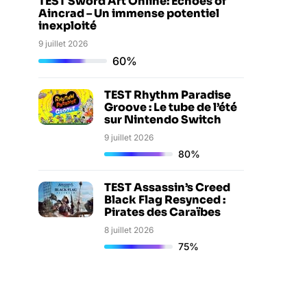
TEST Sword Art Online: Echoes of
Aincrad – Un immense potentiel
inexploité
9 juillet 2026
60%
TEST Rhythm Paradise
Groove : Le tube de l’été
sur Nintendo Switch
9 juillet 2026
80%
TEST Assassin’s Creed
Black Flag Resynced :
Pirates des Caraïbes
8 juillet 2026
75%