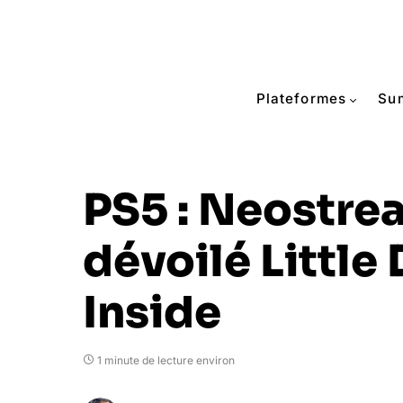
Plateformes
Su
PS5 : Neostre
dévoilé Little 
Inside
1 minute de lecture environ