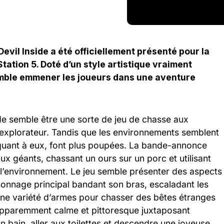
Devil Inside a été officiellement présenté pour la
tation 5. Doté d’un style artistique vraiment
semble emmener les joueurs dans une aventure
de semble être une sorte de jeu de chasse aux
n explorateur. Tandis que les environnements semblent
 quant à eux, font plus poupées. La bande-annonce
x géants, chassant un ours sur un porc et utilisant
 l’environnement. Le jeu semble présenter des aspects
sonnage principal bandant son bras, escaladant les
nt une variété d’armes pour chasser des bêtes étranges
e apparemment calme et pittoresque juxtaposant
n bain, aller aux toilettes et descendre une joyeuse