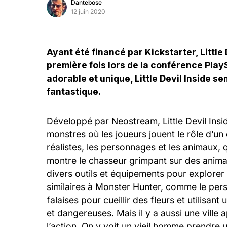
Dantebose
12 juin 2020
Ayant été financé par Kickstarter, Little 
première fois lors de la conférence PlayS
adorable et unique, Little Devil Inside 
fantastique.
Développé par Neostream, Little Devil Insi
monstres où les joueurs jouent le rôle d’u
réalistes, les personnages et les animaux,
montre le chasseur grimpant sur des animau
divers outils et équipements pour explorer
similaires à Monster Hunter, comme le per
falaises pour cueillir des fleurs et utilisa
et dangereuses. Mais il y a aussi une vill
l’action. On y voit un vieil homme prendre u