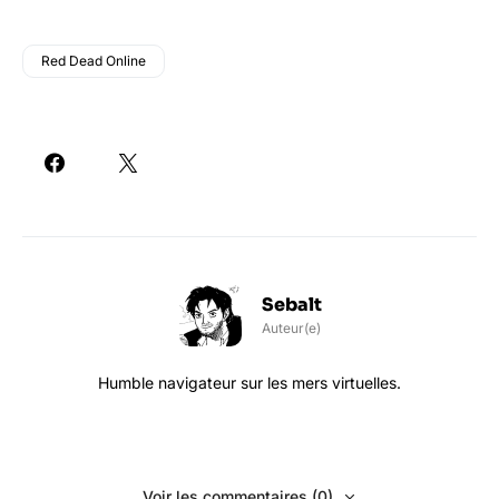
Red Dead Online
Sebalt
Auteur(e)
Humble navigateur sur les mers virtuelles.
Voir les commentaires (0)