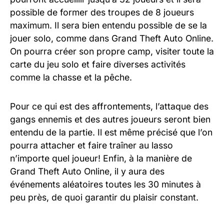
possible de former des troupes de 8 joueurs
maximum. Il sera bien entendu possible de se la
jouer solo, comme dans Grand Theft Auto Online.
On pourra créer son propre camp, visiter toute la
carte du jeu solo et faire diverses activités
comme la chasse et la pêche.
Pour ce qui est des affrontements, l’attaque des
gangs ennemis et des autres joueurs seront bien
entendu de la partie. Il est même précisé que l’on
pourra attacher et faire traîner au lasso
n’importe quel joueur! Enfin, à la manière de
Grand Theft Auto Online, il y aura des
événements aléatoires toutes les 30 minutes à
peu près, de quoi garantir du plaisir constant.