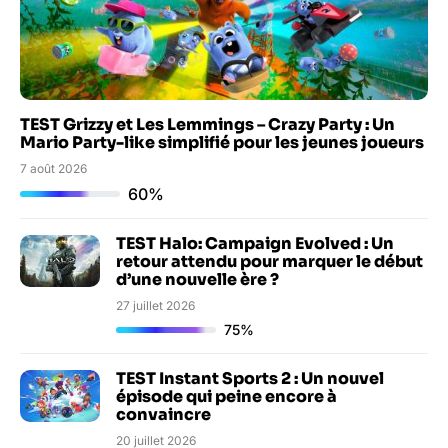
TEST Grizzy et Les Lemmings – Crazy Party : Un
Mario Party-like simplifié pour les jeunes joueurs
7 août 2026
60%
TEST Halo: Campaign Evolved : Un
retour attendu pour marquer le début
d’une nouvelle ère ?
27 juillet 2026
75%
TEST Instant Sports 2 : Un nouvel
épisode qui peine encore à
convaincre
20 juillet 2026