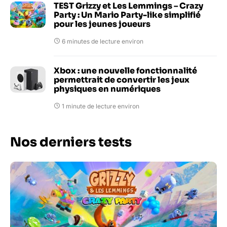
TEST Grizzy et Les Lemmings – Crazy
Party : Un Mario Party-like simplifié
pour les jeunes joueurs
6 minutes de lecture environ
Xbox : une nouvelle fonctionnalité
permettrait de convertir les jeux
physiques en numériques
1 minute de lecture environ
Nos derniers tests