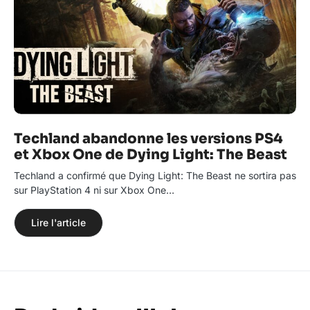
Techland abandonne les versions PS4
et Xbox One de Dying Light: The Beast
Techland a confirmé que Dying Light: The Beast ne sortira pas
sur PlayStation 4 ni sur Xbox One…
Lire l'article