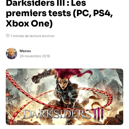
Darksiders III : Les
premiers tests (PC, PS4,
Xbox One)
1 minute de lecture environ
Maxou
26 novembre 2018