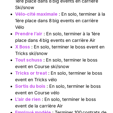
1ère place dans 8 big events en carrière
Ski/snow
Vélo-cité maximale
: En solo, terminer à la
1ère place dans 8 big events en carrière
Vélo
Prendre l’air
: En solo, terminer à la 1ère
place dans 4 big events en carrière Air
X Boss
: En solo, terminer le boss event en
Tricks ski/snow
Tout schuss
: En solo, terminer le boss
event en Course ski/snow
Tricks or treat
: En solo, terminer le boss
event en Tricks vélo
Sortis du bois
: En solo, terminer le boss
event en Course vélo
L’air de rien
: En solo, terminer le boss
event de la carrière Air
Employé modèle
: Terminer 100 contrats de