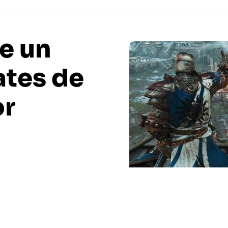
e un
dates de
or