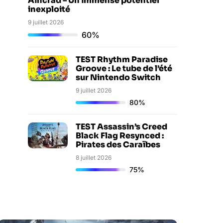
Aincrad – Un immense potentiel
inexploité
9 juillet 2026
60%
TEST Rhythm Paradise
Groove : Le tube de l’été
sur Nintendo Switch
9 juillet 2026
80%
TEST Assassin’s Creed
Black Flag Resynced :
Pirates des Caraïbes
8 juillet 2026
75%