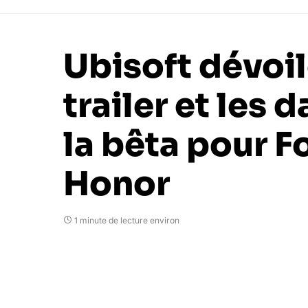
Ubisoft dévoil
trailer et les 
la bêta pour F
Honor
1 minute de lecture environ
Presidentevil
10 janvier 2017