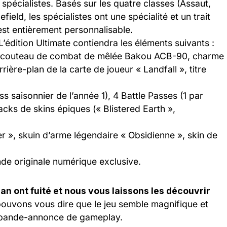
écialistes. Basés sur les quatre classes (Assaut,
field, les spécialistes ont une spécialité et un trait
est entièrement personnalisable.
’édition Ultimate contiendra les éléments suivants :
e, couteau de combat de mêlée Bakou ACB-90, charme
ière-plan de la carte de joueur « Landfall », titre
s saisonnier de l’année 1), 4 Battle Passes (1 par
acks de skins épiques (« Blistered Earth »,
 », skuin d’arme légendaire « Obsidienne », skin de
nde originale numérique exclusive.
an ont fuité et nous vous laissons les découvrir
uvons vous dire que le jeu semble magnifique et
re bande-annonce de gameplay.