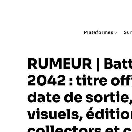
Plateformes
Su
RUMEUR | Batt
2042 : titre off
date de sortie
visuels, éditi
collectors et 