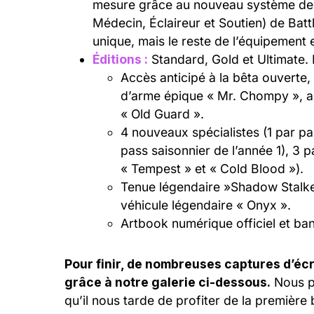
mesure grâce au nouveau système de sp
Médecin, Éclaireur et Soutien) de Battle
unique, mais le reste de l’équipement 
Éditions :
Standard, Gold et Ultimate. L
Accès anticipé à la bêta ouvert
d’arme épique « Mr. Chompy », arr
« Old Guard ».
4 nouveaux spécialistes (1 par pas
pass saisonnier de l’année 1), 3 p
« Tempest » et « Cold Blood »).
Tenue légendaire »Shadow Stalker
véhicule légendaire « Onyx ».
Artbook numérique officiel et ba
Pour finir, de nombreuses captures d’écr
grâce à notre galerie ci-dessous.
Nous po
qu’il nous tarde de profiter de la premiè