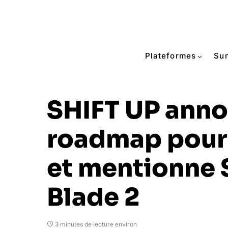
Plateformes
Su
SHIFT UP anno
roadmap pour
et mentionne S
Blade 2
3 minutes de lecture environ