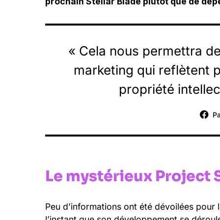
prochain Stellar Blade plutôt que de d
« Cela nous permettra de
marketing qui reflètent p
propriété intellec
Pa
Le mystérieux Project S
Peu d’informations ont été dévoilées pour
l’instant que son développement se déroul