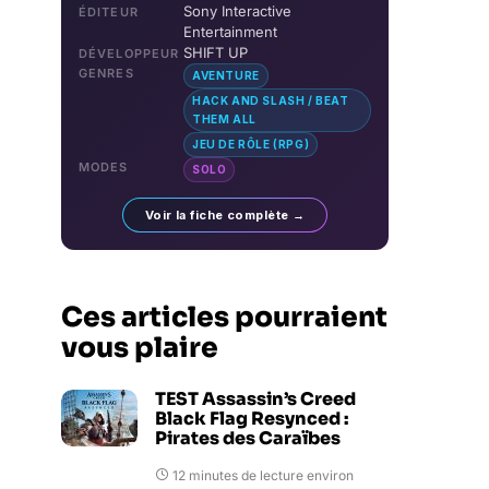
Sony Interactive
ÉDITEUR
Entertainment
SHIFT UP
DÉVELOPPEUR
GENRES
AVENTURE
HACK AND SLASH / BEAT
THEM ALL
JEU DE RÔLE (RPG)
MODES
SOLO
Voir la fiche complète →
Ces articles pourraient
vous plaire
TEST Assassin’s Creed
Black Flag Resynced :
Pirates des Caraïbes
12 minutes de lecture environ