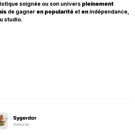
rtistique soignée ou son univers
pleinement
is
de gagner
en popularité
et
en
indépendance,
u studio.
Sygerdor
Auteur(e)