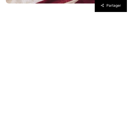
Partager
Sorti le mois dernier, le cinquième opus de la
licence d’Ubisoft, Far Cry, était très attendu
par les joueurs. Et elle semble avoir ravi
plusieurs d’entre eux, vu le succès du jeu et
de ses ventes.
Ubisoft réussi encore une fois son pari car Far
Cry 5 représente le deuxième meilleur lancement
de l’histoire du studio. Il arrive ainsi derrière Tom
Clancy The Division et devant Ghost Recon:
Wildlands. Selon les dernières chiffres, Far Cry,
lors de la première semaine sur le marché, Far
Cry 5 a fait le double de son aîné, Far Cry 4. Pas
plus de chiffres pour le moment, cela ne saurait
tarder. Mais, Ubisoft a encore fait fort cette