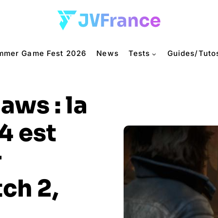
mmer Game Fest 2026
News
Tests
Guides/Tuto
aws : la
4 est
r
ch 2,