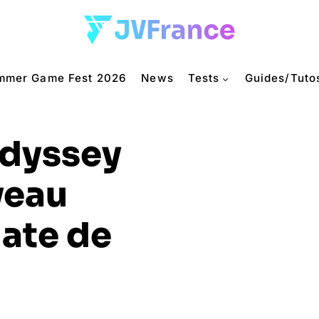
mmer Game Fest 2026
News
Tests
Guides/Tuto
Odyssey
veau
date de