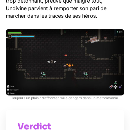
trop détonnant, preuve que malgré tout,
Undivine parvient à remporter son pari de
marcher dans les traces de ses héros.
Toujours un plaisir d’affronter mille dangers dans un metroidvania.
Verdict