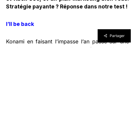
Stratégie payante ? Réponse dans notre test !
I’ll be back
Partager
Konami en faisant l’impasse l’an passé sur une
version next-gen de son jeu de football risquait
gros. En effet, faire l’impasse c’était laisser une
possible porte ouverte à son éternel rival pour
s’implanter tranquillement sur un nouveau
marché. Mais c’était aussi le choix de prendre le
temps de développer un produit plus fini, et non
une simple transposition des versions existantes.
Débarquant donc deux mois après le lancement
de FIFA 15, PES 2015 a sans surprise opté pour
l’option simulation footballistique avec un rendu