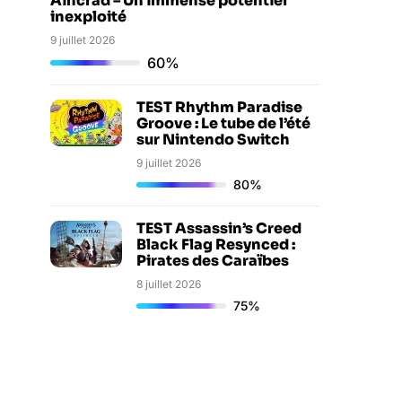
Aincrad – Un immense potentiel
inexploité
9 juillet 2026
60%
TEST Rhythm Paradise
Groove : Le tube de l’été
sur Nintendo Switch
9 juillet 2026
80%
TEST Assassin’s Creed
Black Flag Resynced :
Pirates des Caraïbes
8 juillet 2026
75%