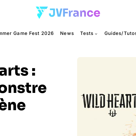
mmer Game Fest 2026
News
Tests
Guides/Tuto
rts :
onstre
rène