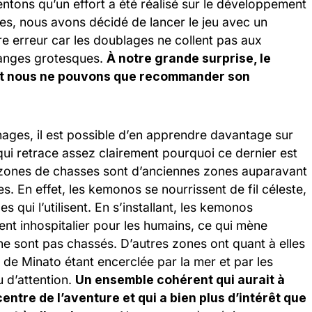
tons qu’un effort a été réalisé sur le développement
s, nous avons décidé de lancer le jeu avec un
re erreur car les doublages ne collent pas aux
hanges grotesques.
À notre grande surprise, le
é et nous ne pouvons que recommander son
ges, il est possible d’en apprendre davantage sur
 qui retrace assez clairement pourquoi ce dernier est
s zones de chasses sont d’anciennes zones auparavant
s. En effet, les kemonos se nourrissent de fil céleste,
es qui l’utilisent. En s’installant, les kemonos
dent inhospitalier pour les humains, ce qui mène
ne sont pas chassés. D’autres zones ont quant à elles
le de Minato étant encerclée par la mer et par les
 d’attention.
Un ensemble cohérent qui aurait à
ntre de l’aventure et qui a bien plus d’intérêt que