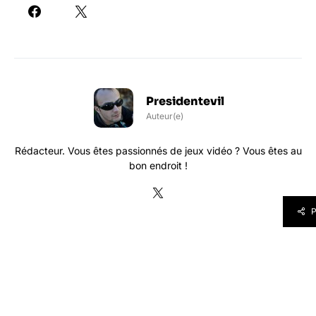
Presidentevil
Auteur(e)
Rédacteur. Vous êtes passionnés de jeux vidéo ? Vous êtes au
bon endroit !
P
Voir les commentaires (0)
Ces articles pourraient vous