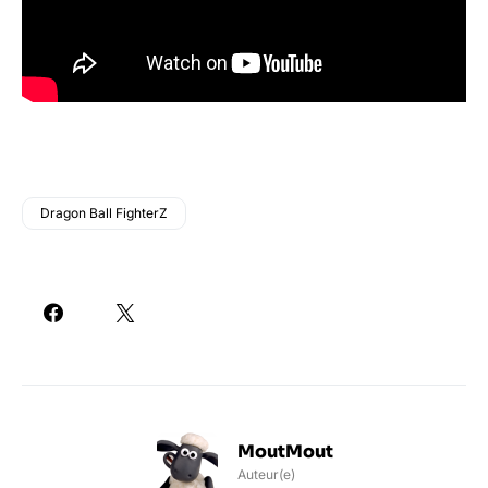
Dragon Ball FighterZ
MoutMout
Auteur(e)