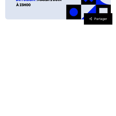
Partager
Le mois de juin marque traditionnellement le
coup d’envoi de la saison des grandes
conférences vidéoludiques, et l’édition 2026
ne fait pas exception. En l’absence de l’E3, les
constructeurs et éditeurs multiplient les
présentations numériques pour dévoiler leurs
projets à venir. Cette année, c’est Sony qui
ouvre le bal avec un nouveau State of Play
consacré à l’avenir de la PlayStation 5.
Prévu le 2 juin 2026, l’événement s’annonce
comme l’un des rendez-vous majeurs de l’été
pour les joueurs. Sony promet une présentation