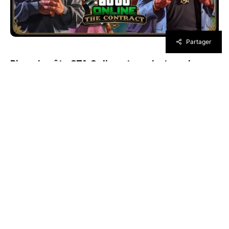
Partager
Rien n’arrête GTA Online et ce n’est pas la
mise à jour The Contract qui va dire le
contraire : ce nouveau rajout scénaristique
devrait plaire aux fans puisqu’en plus du
retour de Franklin, l’un des 3 héros de GTA V,
Dr. Dre en personne sera de la partie.
Rockstar Games vient de dévoiler The Contract,
prochaine mise à jour de GTA Online.
Disponible
le 15 décembre, soit dans pile une semaine (et
une journée avant l’arrêt des serveurs sur
PS3 et Xbox 360, hélas), cette extension
scénaristique, toujours gratuite, mettra en