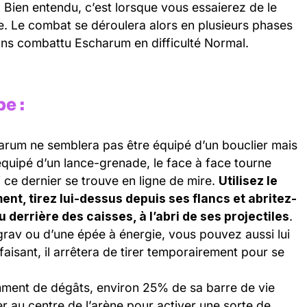
. Bien entendu, c’est lorsque vous essaierez de le
e. Le combat se déroulera alors en plusieurs phases
vons combattu Escharum en difficulté Normal.
e :
arum ne semblera pas être équipé d’un bouclier mais
équipé d’un lance-grenade, le face à face tourne
ce dernier se trouve en ligne de mire.
Utilisez le
nt, tirez lui-dessus depuis ses flancs et abritez-
 derrière des caisses, à l’abri de ses projectiles
.
grav ou d’une épée à énergie, vous pouvez aussi lui
aisant, il arrêtera de tirer temporairement pour se
amment de dégâts, environ 25% de sa barre de vie
ier au centre de l’arène pour activer une sorte de