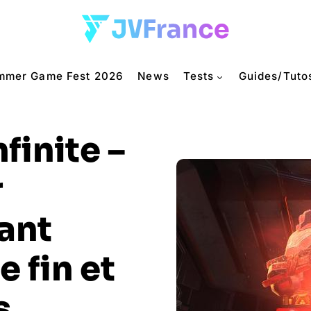
mmer Game Fest 2026
News
Tests
Guides/Tuto
finite –
r
ant
 fin et
s