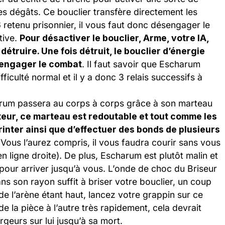
es dégâts. Ce bouclier transfère directement les
retenu prisonnier, il vous faut donc désengager le
tive.
Pour désactiver le bouclier, Arme, votre IA,
détruire. Une fois détruit, le bouclier d’énergie
réengager le combat
. Il faut savoir que Escharum
ficulté normal et il y a donc 3 relais successifs à
charum passera au corps à corps grâce à son marteau
ur, ce marteau est redoutable et tout comme les
printer ainsi que d’effectuer des bonds de plusieurs
 Vous l’aurez compris, il vous faudra courir sans vous
 en ligne droite). De plus, Escharum est plutôt malin et
s pour arriver jusqu’à vous. L’onde de choc du Briseur
ans son rayon suffit à briser votre bouclier, un coup
d de l’arène étant haut, lancez votre grappin sur ce
e la pièce à l’autre très rapidement, cela devrait
rgeurs sur lui jusqu’à sa mort.