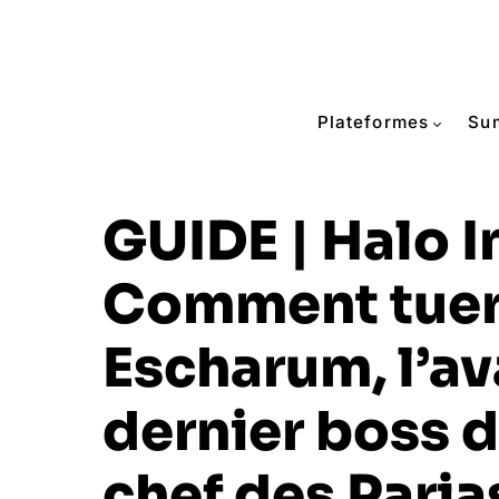
Plateformes
Su
GUIDE | Halo In
Comment tue
Escharum, l’av
dernier boss de
chef des Paria