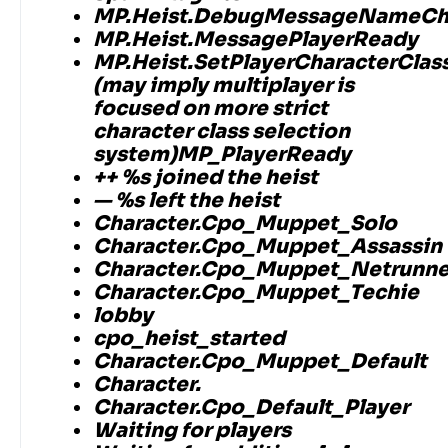
MP.Heist.DebugMessageNameC
MP.Heist.MessagePlayerReady
MP.Heist.SetPlayerCharacterClas
(may imply multiplayer is
focused on more strict
character class selection
system)MP_PlayerReady
++ %s joined the heist
— %s left the heist
Character.Cpo_Muppet_Solo
Character.Cpo_Muppet_Assassin
Character.Cpo_Muppet_Netrunne
Character.Cpo_Muppet_Techie
lobby
cpo_heist_started
Character.Cpo_Muppet_Default
Character.
Character.Cpo_Default_Player
Waiting for players