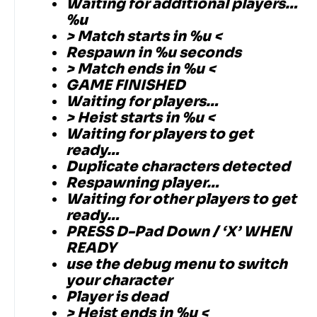
Waiting for additional players…
%u
> Match starts in %u <
Respawn in %u seconds
> Match ends in %u <
GAME FINISHED
Waiting for players…
> Heist starts in %u <
Waiting for players to get
ready…
Duplicate characters detected
Respawning player…
Waiting for other players to get
ready…
PRESS D-Pad Down / ‘X’ WHEN
READY
use the debug menu to switch
your character
Player is dead
> Heist ends in %u <