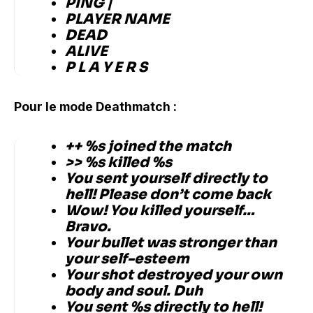
PING |
PLAYER NAME
DEAD
ALIVE
P L A Y E R S
Pour le mode Deathmatch :
++ %s joined the match
>> %s killed %s
You sent yourself directly to
hell! Please don’t come back
Wow! You killed yourself…
Bravo.
Your bullet was stronger than
your self-esteem
Your shot destroyed your own
body and soul. Duh
You sent %s directly to hell!