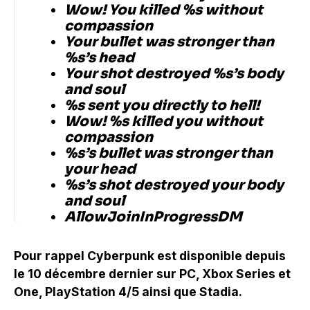
Wow! You killed %s without
compassion
Your bullet was stronger than
%s’s head
Your shot destroyed %s’s body
and soul
%s sent you directly to hell!
Wow! %s killed you without
compassion
%s’s bullet was stronger than
your head
%s’s shot destroyed your body
and soul
AllowJoinInProgressDM
Pour rappel Cyberpunk est disponible depuis
le 10 décembre dernier sur PC, Xbox Series et
One, PlayStation 4/5 ainsi que Stadia.